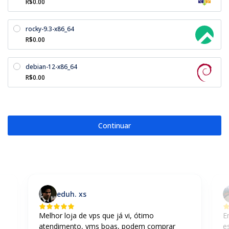
R$0.00
rocky-9.3-x86_64
R$0.00
debian-12-x86_64
R$0.00
Continuar
eduh. xs
Melhor loja de vps que já vi, ótimo
E
atendimento, vms boas, podem comprar
es