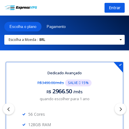
Entrar
Escolha o plano
Pagamento
Escolha a Moeda :
BRL
Dedicado Avançado
R$3490.00/mês
SALVE  15%
2966.50
R$
/mês
quando escolher para 1 ano
56 Cores
128GB RAM