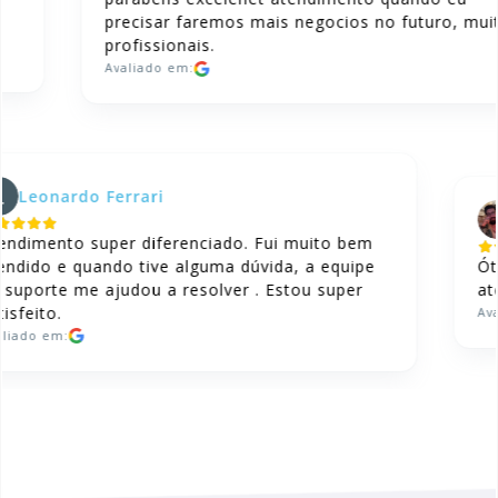
precisar faremos mais negocios no futuro, muit
profissionais.
Avaliado em:
Leonardo Ferrari
tendimento super diferenciado. Fui muito bem
tendido e quando tive alguma dúvida, a equipe
Ó
e suporte me ajudou a resolver . Estou super
a
atisfeito.
A
valiado em: