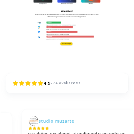
4.9
274
Avaliações
studio muzarte
parabéns excelenet atendimento quando eu